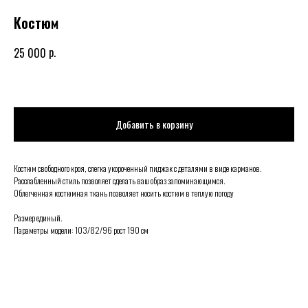
Костюм
р.
25 000
Добавить в корзину
Костюм свободного кроя, слегка укороченный пиджак с деталями в виде карманов.
Расслабленный стиль позволяет сделать ваш образ запоминающимся.
Облегченная костюмная ткань позволяет носить костюм в теплую погоду
Размер единый.
Параметры модели: 103/82/96 рост 190 см